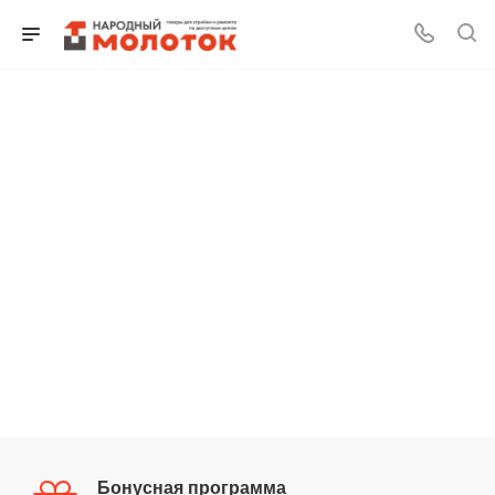
Для клиентов всех банков
Разбейте
оплату
на части
без переплат
График платежей
Сегодня
25
%
Бонусная программа