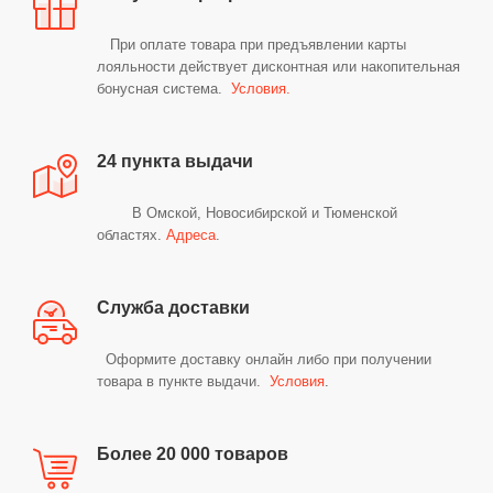
Добавляйте товары
При оплате товара при предъявлении карты
в корзину
лояльности действует дисконтная или накопительная
бонусная система.
Условия
.
Оплачивайте сегодня только
25
% картой любого банка
24 пункта выдачи
В Омской, Новосибирской и Тюменской
Получайте товар
областях.
Адреса
.
выбранный способом
Служба доставки
Оставшиеся
75
% будут
списываться
с вашей карты
Оформите доставку онлайн либо при получении
товара в пункте выдачи.
Условия
.
по
25
%
каждые 2 недели
Более 20 000 товаров
Подробнее