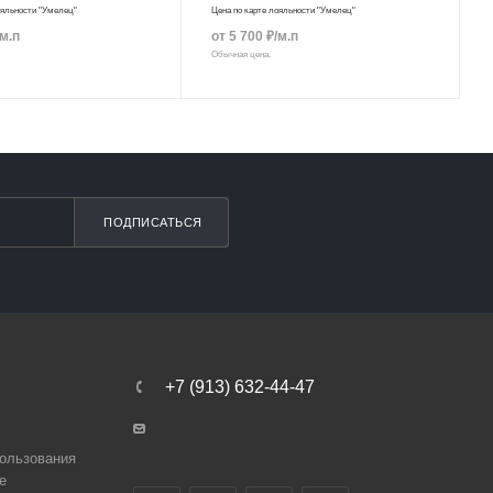
ояльности "Умелец"
Цена по карте лояльности "Умелец"
/м.п
от
5 700
₽
/м.п
Обычная цена.
ПОДПИСАТЬСЯ
+7 (913) 632-44-47
ользования
e