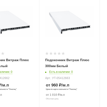
ник Витраж Плюс
Подоконник Витраж Плюс
елый
300мм Белый
наличии
: 0
Есть в наличии
: 0
5412662
Арт.: УТ-05412663
₽
/м.п
от 960 ₽
/м.п
ояльности "Умелец"
Цена по карте лояльности "Умелец"
.п
от
1 010
₽
/м.п
Обычная цена.