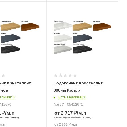
ник Кристаллит
Подоконник Кристаллит
олор
300мм Колор
наличии
: 0
Есть в наличии
: 0
5412670
Арт.: УТ-05412671
1 ₽
/м.п
от 2 717 ₽
/м.п
ояльности "Умелец"
Цена по карте лояльности "Умелец"
/м.п
от
2 860
₽
/м.п