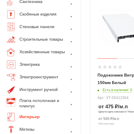
Сантехника
Скобяные изделия
Стеновые панели
Строительные товары
Хозяйственные товары
Электрика
Подоконник Вит
Электроинструмент
150мм Белый
Инструмент ручной
Есть в наличии
: 0
Арт.: УТ-05412304
Плита потолочная и
плинтус
от 475 ₽
/м.п
Цена по карте лояльности "Уме
Интерьер
от
500
₽
/м.п
Обычная цена.
Метизы