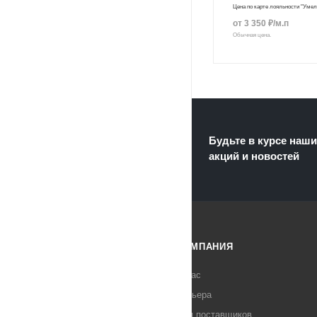
Цена по карте лояльности "Уме
от
3 350
₽
/м.п
Обычная цена.
Будьте в курсе наши
акций и новостей
КАТАЛОГ
КОМПАНИЯ
АКЦИИ
О нас
Карьера
СОВЕТЫ
Для поставщиков