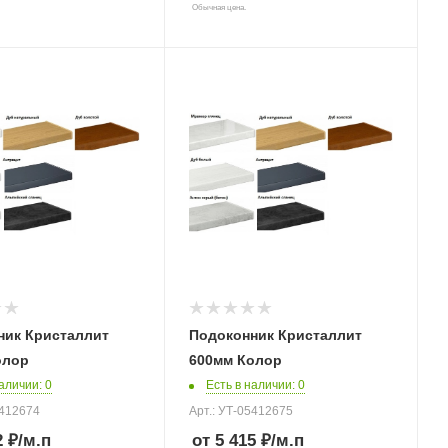
Обычная цена.
ник Кристаллит
Подоконник Кристаллит
олор
600мм Колор
наличии
: 0
Есть в наличии
: 0
5412674
Арт.: УТ-05412675
2 ₽
/м.п
от 5 415 ₽
/м.п