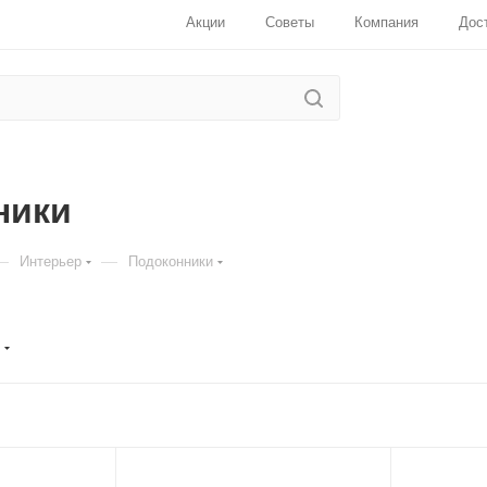
Акции
Советы
Компания
Дос
ники
—
—
Интерьер
Подоконники
Для клиентов всех банков
Разбейте
оплату
на части
без
переплат