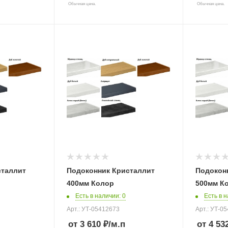
Обычная цена.
Обычная цена.
раз в 2 недели
сталлит
Подоконник Кристаллит
Подокон
400мм Колор
500мм К
Есть в наличии
: 0
Есть в 
Арт.: УТ-05412673
Арт.: УТ-0
от 3 610 ₽
/м.п
от 4 53