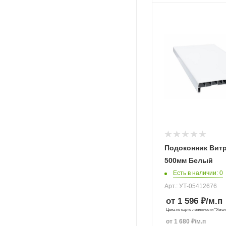
Подоконник Вит
500мм Белый
Есть в наличии
: 0
Арт.: УТ-05412676
от 1 596 ₽
/м.п
Цена по карте лояльности "Уме
от
1 680
₽
/м.п