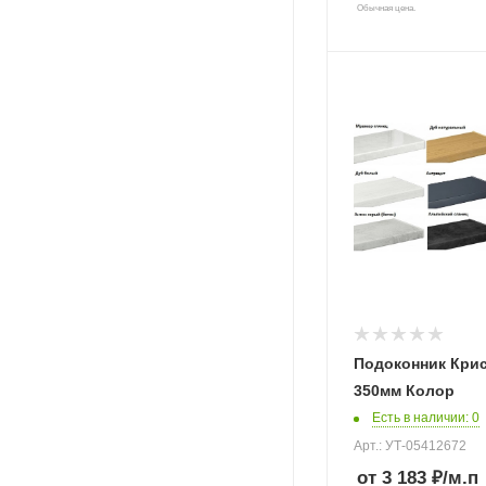
Обычная цена.
Подоконник Кри
350мм Колор
Есть в наличии
: 0
Арт.: УТ-05412672
от 3 183 ₽
/м.п