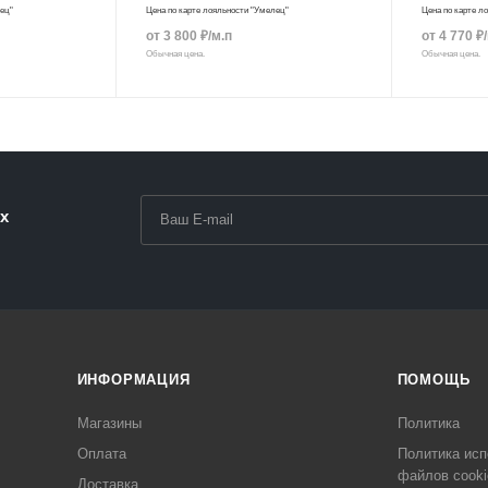
лец"
Цена по карте лояльности "Умелец"
Цена по карте л
от
3 800
₽
/м.п
от
4 770
₽
Обычная цена.
Обычная цена.
х
ИНФОРМАЦИЯ
ПОМОЩЬ
Магазины
Политика
Оплата
Политика исп
файлов cooki
Доставка