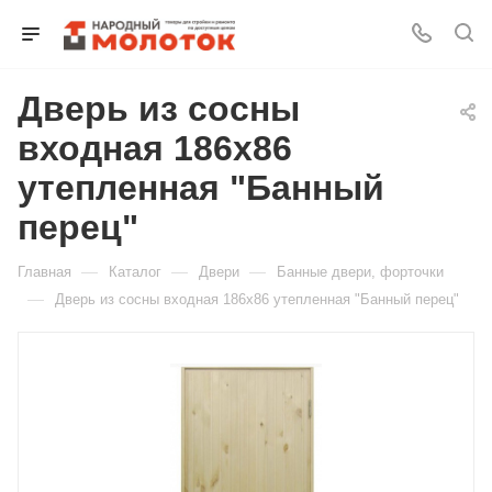
Дверь из сосны
Для клиентов всех банков
входная 186х86
Разбейте
утепленная "Банный
оплату
на части
перец"
без переплат
—
—
—
Главная
Каталог
Двери
Банные двери, форточки
—
Дверь из сосны входная 186х86 утепленная "Банный перец"
График платежей
Сегодня
25
%