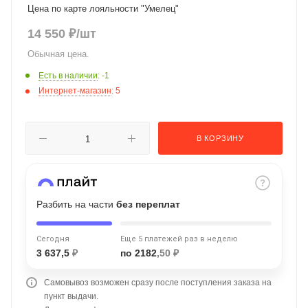
Цена по карте лояльности "Умелец"
об оплате Плайтом
14 550
₽
/шт
Обычная цена.
Есть в наличии
: -1
Остались вопросы?
25
Интернет-магазин
: 5
8 800 302-02-51
plait.ru
раз в 2
недели
В КОРЗИНУ
Разбить на части
без переплат
Сегодня
Еще 5 платежей раз в неделю
3 637,5
₽
по 2182
,50 ₽
Самовывоз возможен сразу после поступления заказа на
пункт выдачи.