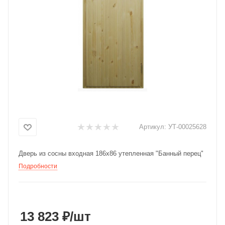
Добавляйте товары
в корзину
Оплачивайте сегодня только
25
% картой любого банка
Получайте товар
выбранный способом
Артикул:
УТ-00025628
Оставшиеся
75
% будут
Дверь из сосны входная 186х86 утепленная "Банный перец"
списываться
с вашей карты
Подробности
по
25
%
каждые 2 недели
13 823 ₽
/шт
Подробнее