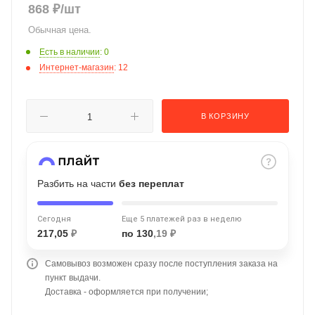
868
₽
/шт
об оплате Плайтом
Обычная цена.
Есть в наличии
: 0
Интернет-магазин
: 12
Остались вопросы?
25
8 800 302-02-51
В КОРЗИНУ
plait.ru
раз в 2
недели
Разбить на части
без переплат
Сегодня
Еще 5 платежей раз в неделю
217,05
₽
по 130
,19 ₽
Самовывоз возможен сразу после поступления заказа на
пункт выдачи.
Доставка - оформляется при получении;