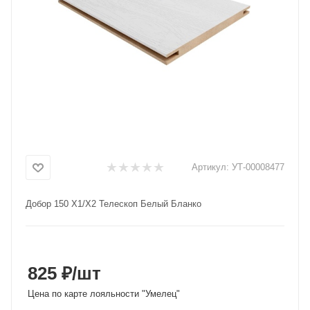
Добавляйте товары
в корзину
Оплачивайте сегодня только
25
% картой любого банка
Получайте товар
выбранный способом
Артикул:
УТ-00008477
Добор 150 X1/X2 Телескоп Белый Бланко
Оставшиеся
75
% будут
списываться
с вашей карты
по
25
%
каждые 2 недели
825 ₽
/шт
Цена по карте лояльности "Умелец"
Подробнее