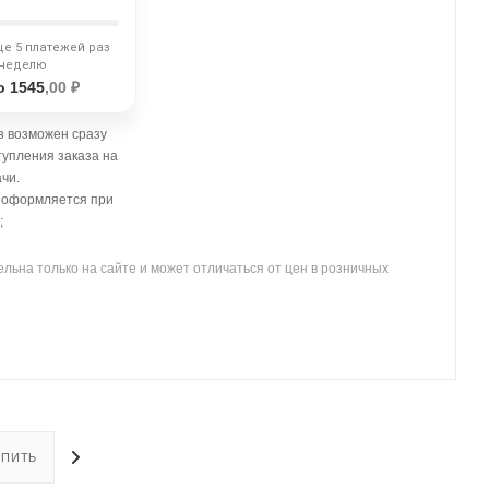
ще 5 платежей раз
 неделю
о 1545
,00 ₽
 возможен сразу
тупления заказа на
чи.
- оформляется при
;
льна только на сайте и может отличаться от цен в розничных
УПИТЬ
ОПЛАТА
ДОСТАВКА