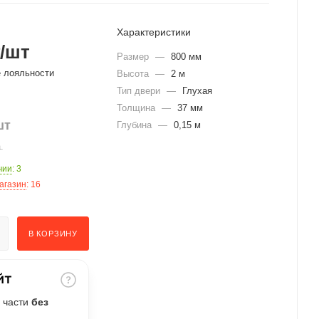
Характеристики
/шт
Размер
—
800 мм
е лояльности
Высота
—
2 м
Тип двери
—
Глухая
Толщина
—
37 мм
шт
Глубина
—
0,15 м
.
чии
: 3
агазин
: 16
В КОРЗИНУ
 части
без