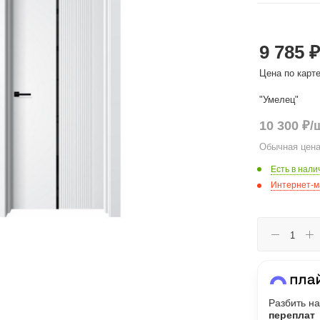
Сегодня
9 785 ₽
25
%
Цена по карт
"Умелец"
10 300
₽
/
Добавляйте товары
в корзину
Обычная цена
Есть в нали
Интернет-м
Оплачивайте сегодня только
25
% картой любого банка
Получайте товар
выбранный способом
Разбить на
переплат