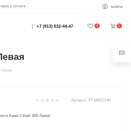
тавка и оплата
ВОЙТИ
0
0
+7 (913) 632-44-47
Левая
Закрыть
0 Левая
Артикул:
УТ-00027140
екте Кама-3 Вайт 800 Левая