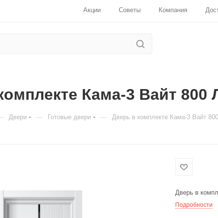
Акции
Советы
Компания
Дос
комплекте Кама-3 Вайт 800 
—
—
—
Двери
Готовые двери
Дверь в комплекте Кама-3 Вайт 80
Для клиентов всех банков
Разбейте
оплату
на части
без
переплат
Дверь в компл
Подробности
График платежей