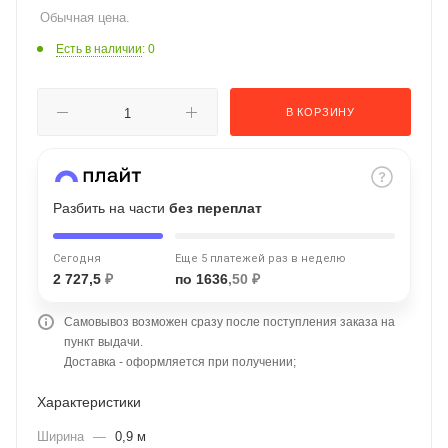
Обычная цена.
об оплате Плайтом
Есть в наличии
: 0
В КОРЗИНУ
Остались вопросы?
25
8 800 302-02-51
plait.ru
раз в 2
недели
Разбить на части
без переплат
Сегодня
Еще 5 платежей раз в неделю
2 727,5
₽
по 1636
,50 ₽
Самовывоз возможен сразу после поступления заказа на
пункт выдачи.
Доставка - оформляется при получении;
Характеристики
Ширина
—
0,9 м