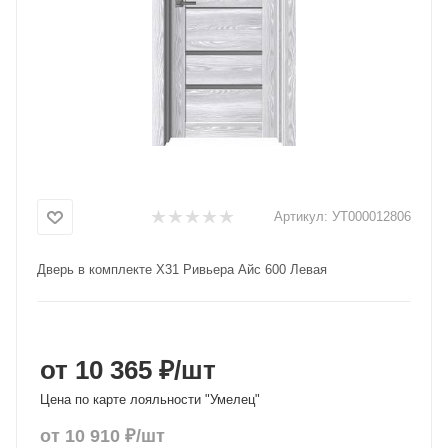
Добавляйте товары
в корзину
Оплачивайте сегодня только
25
% картой любого банка
Получайте товар
Артикул:
УТ000012806
выбранный способом
Дверь в комплекте X31 Ривьера Айс 600 Левая
Оставшиеся
75
% будут
списываться
с вашей карты
по
25
%
каждые 2 недели
от 10 365 ₽
/шт
Цена по карте лояльности "Умелец"
от
10 910
₽
/шт
Подробнее