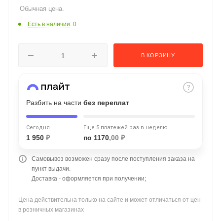
Обычная цена.
об оплате Плайтом
Есть в наличии
: 0
В КОРЗИНУ
Остались вопросы?
25
8 800 302-02-51
plait.ru
раз в 2
недели
Разбить на части
без переплат
Сегодня
Еще 5 платежей раз в неделю
1 950
₽
по 1170
,00 ₽
Самовывоз возможен сразу после поступления заказа на
пункт выдачи.
Доставка - оформляется при получении;
Цена действительна только на сайте и может отличаться от цен
в розничных магазинах