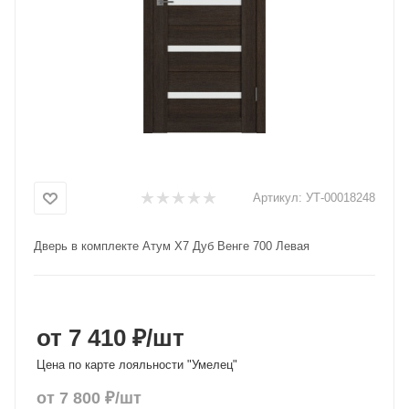
Добавляйте товары
в корзину
Оплачивайте сегодня только
25
% картой любого банка
Получайте товар
Артикул:
УТ-00018248
выбранный способом
Дверь в комплекте Атум X7 Дуб Венге 700 Левая
Оставшиеся
75
% будут
списываться
с вашей карты
по
25
%
каждые 2 недели
от 7 410 ₽
/шт
Цена по карте лояльности "Умелец"
от
7 800
₽
/шт
Подробнее