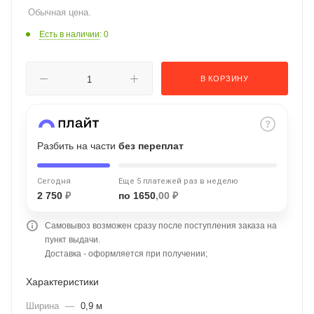
Обычная цена.
об оплате Плайтом
Есть в наличии
: 0
В КОРЗИНУ
Остались вопросы?
25
8 800 302-02-51
plait.ru
раз в 2
недели
Разбить на части
без переплат
Сегодня
Еще 5 платежей раз в неделю
2 750
₽
по 1650
,00 ₽
Самовывоз возможен сразу после поступления заказа на
пункт выдачи.
Доставка - оформляется при получении;
Характеристики
Ширина
—
0,9 м