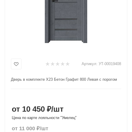
Добавляйте товары
в корзину
Оплачивайте сегодня только
25
% картой любого банка
Получайте товар
Артикул:
УТ-00019408
выбранный способом
Дверь в комплекте X23 Бетон Графит 800 Левая с порогом
Оставшиеся
75
% будут
списываться
с вашей карты
по
25
%
каждые 2 недели
от 10 450 ₽
/шт
Цена по карте лояльности "Умелец"
от
11 000
₽
/шт
Подробнее