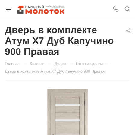
Дверь в комплекте
Для клиентов всех банков
Атум X7 Дуб Капучино
Разбейте
900 Правая
оплату
на части
—
—
—
—
Главная
Каталог
Двери
Готовые двери
без переплат
Дверь в комплекте Атум X7 Дуб Капучино 900 Правая
График платежей
Сегодня
25
%