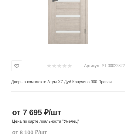
Добавляйте товары
в корзину
Оплачивайте сегодня только
25
% картой любого банка
Получайте товар
Артикул:
УТ-00022822
выбранный способом
Дверь в комплекте Атум X7 Дуб Капучино 900 Правая
Оставшиеся
75
% будут
списываться
с вашей карты
по
25
%
каждые 2 недели
от 7 695 ₽
/шт
Цена по карте лояльности "Умелец"
от
8 100
₽
/шт
Подробнее