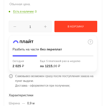
Обычная цена.
об оплате Плайтом
Есть в наличии
: 0
В КОРЗИНУ
Остались вопросы?
25
8 800 302-02-51
plait.ru
раз в 2
недели
Разбить на части
без переплат
Сегодня
Еще 5 платежей раз в неделю
2 025
₽
по 1215
,00 ₽
Самовывоз возможен сразу после поступления заказа на
пункт выдачи.
Доставка - оформляется при получении;
Характеристики
Ширина
—
0,9 м