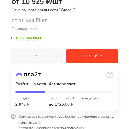
от 10 925 ₽
/шт
об оплате Плайтом
Цена по карте лояльности "Умелец"
от
11 500
₽
/шт
Обычная цена.
Остались вопросы?
25
Есть в наличии
: 0
8 800 302-02-51
plait.ru
раз в 2
В КОРЗИНУ
недели
Разбить на части
без переплат
Сегодня
Еще 5 платежей раз в неделю
2 875
₽
по 1725
,00 ₽
Самовывоз возможен сразу после поступления заказа на
пункт выдачи.
Доставка - оформляется при получении;