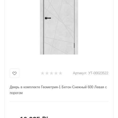
Добавляйте товары
в корзину
Оплачивайте сегодня только
25
% картой любого банка
Получайте товар
выбранный способом
Артикул:
УТ-00023522
Оставшиеся
75
% будут
списываться
с вашей карты
Дверь в комплекте Геометрия-1 Бетон Снежный 600 Левая с
по
25
%
каждые 2 недели
порогом
Подробнее