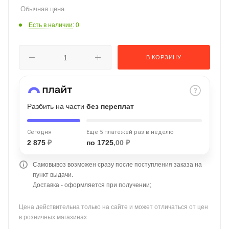
Обычная цена.
об оплате Плайтом
Есть в наличии
: 0
В КОРЗИНУ
Остались вопросы?
25
8 800 302-02-51
plait.ru
раз в 2
недели
Разбить на части
без переплат
Сегодня
Еще 5 платежей раз в неделю
2 875
₽
по 1725
,00 ₽
Самовывоз возможен сразу после поступления заказа на
пункт выдачи.
Доставка - оформляется при получении;
Цена действительна только на сайте и может отличаться от цен
в розничных магазинах