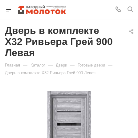
Дверь в комплекте
Для клиентов всех банков
X32 Ривьера Грей 900
Разбейте
Левая
оплату
на части
—
—
—
—
Главная
Каталог
Двери
Готовые двери
без переплат
Дверь в комплекте X32 Ривьера Грей 900 Левая
График платежей
Сегодня
25
%