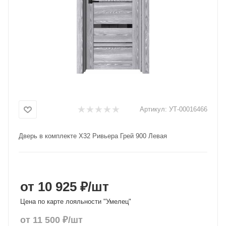
Добавляйте товары
в корзину
Оплачивайте сегодня только
25
% картой любого банка
Получайте товар
Артикул:
УТ-00016466
выбранный способом
Дверь в комплекте X32 Ривьера Грей 900 Левая
Оставшиеся
75
% будут
списываться
с вашей карты
по
25
%
каждые 2 недели
от 10 925 ₽
/шт
Цена по карте лояльности "Умелец"
от
11 500
₽
/шт
Подробнее