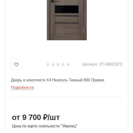
Добавляйте товары
в корзину
Оплачивайте сегодня только
25
% картой любого банка
Получайте товар
Артикул:
УТ-00021973
выбранный способом
Дверь в комплекте X4 Неаполь Темный 800 Правая
Подробности
Оставшиеся
75
% будут
списываться
с вашей карты
по
25
%
каждые 2 недели
от 9 700 ₽
/шт
Цена по карте лояльности "Умелец"
Подробнее