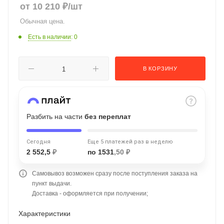
от
10 210
₽
/шт
об оплате Плайтом
Обычная цена.
Есть в наличии
: 0
Остались вопросы?
25
В КОРЗИНУ
8 800 302-02-51
plait.ru
раз в 2
недели
Разбить на части
без переплат
Сегодня
Еще 5 платежей раз в неделю
2 552,5
₽
по 1531
,50 ₽
Самовывоз возможен сразу после поступления заказа на
пункт выдачи.
Доставка - оформляется при получении;
Характеристики