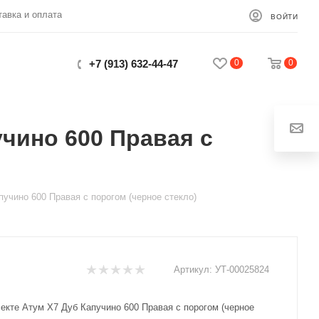
тавка и оплата
ВОЙТИ
0
0
+7 (913) 632-44-47
учино 600 Правая с
Закрыть
учино 600 Правая с порогом (черное стекло)
Артикул:
УТ-00025824
екте Атум X7 Дуб Капучино 600 Правая с порогом (черное