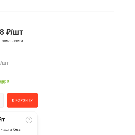
8 ₽
/шт
е лояльности
₽
/шт
.
чии
: 0
В КОРЗИНУ
 части
без