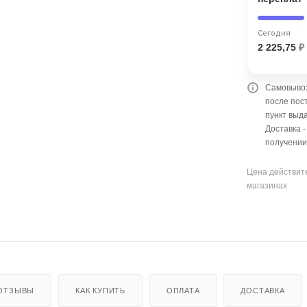
Оставшиеся
75
% будут
списываться
с вашей карты
по
25
%
каждые 2 недели
Сегодня
2 225,75
₽
Самовывоз
Подробнее
об оплате Плайтом
после пос
пункт выда
Доставка 
получении
25
Цена действите
раз в 2
магазинах
Остались вопросы?
недели
8 800 302-02-51
plait.ru
ОТЗЫВЫ
КАК КУПИТЬ
ОПЛАТА
ДОСТАВКА