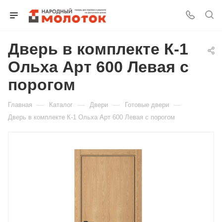
Дверь в комплекте К-1
Для клиентов всех банков
Ольха Арт 600 Левая с
Разбейте
порогом
оплату
на части
—
—
—
—
Главная
Каталог
Двери
Готовые двери
без переплат
Дверь в комплекте К-1 Ольха Арт 600 Левая с порогом
График платежей
Сегодня
25
%