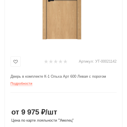
Добавляйте товары
в корзину
Оплачивайте сегодня только
25
% картой любого банка
Получайте товар
Артикул:
УТ-00021142
выбранный способом
Дверь в комплекте К-1 Ольха Арт 600 Левая с порогом
Подробности
Оставшиеся
75
% будут
списываться
с вашей карты
по
25
%
каждые 2 недели
от 9 975 ₽
/шт
Цена по карте лояльности "Умелец"
Подробнее