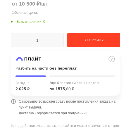
от
10 500
₽
/шт
об оплате Плайтом
Обычная цена.
Есть в наличии
: 0
Остались вопросы?
25
В КОРЗИНУ
8 800 302-02-51
plait.ru
раз в 2
недели
Разбить на части
без переплат
Сегодня
Еще 5 платежей раз в неделю
2 625
₽
по 1575
,00 ₽
Самовывоз возможен сразу после поступления заказа на
пункт выдачи.
Доставка - оформляется при получении;
Цена действительна только на сайте и может отличаться от цен