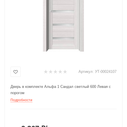
Добавляйте товары
в корзину
Оплачивайте сегодня только
25
% картой любого банка
Получайте товар
выбранный способом
Артикул:
УТ-00024107
Оставшиеся
75
% будут
Дверь в комплекте Альфа 1 Сандал светлый 600 Левая с
списываться
с вашей карты
порогом
по
25
%
каждые 2 недели
Подробности
Подробнее