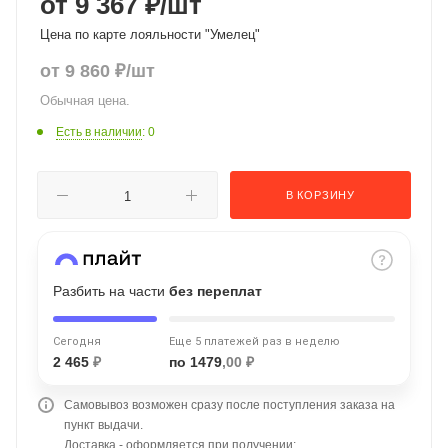
от 9 367 ₽
/шт
об оплате Плайтом
Цена по карте лояльности "Умелец"
от
9 860
₽
/шт
Обычная цена.
Остались вопросы?
25
Есть в наличии
: 0
8 800 302-02-51
plait.ru
раз в 2
В КОРЗИНУ
недели
Разбить на части
без переплат
Сегодня
Еще 5 платежей раз в неделю
2 465
₽
по 1479
,00 ₽
Самовывоз возможен сразу после поступления заказа на
пункт выдачи.
Доставка - оформляется при получении;