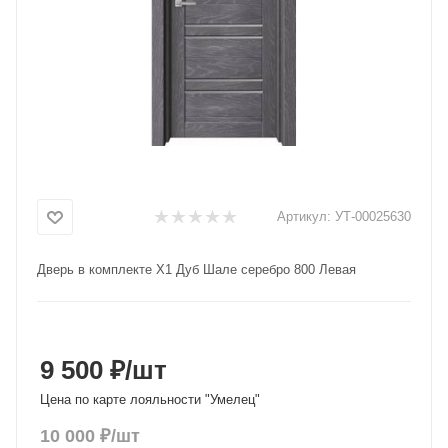
Добавляйте товары
в корзину
Оплачивайте сегодня только
25
% картой любого банка
Получайте товар
Артикул:
УТ-00025630
выбранный способом
Дверь в комплекте X1 Дуб Шале серебро 800 Левая
Оставшиеся
75
% будут
списываться
с вашей карты
по
25
%
каждые 2 недели
9 500 ₽
/шт
Цена по карте лояльности "Умелец"
10 000
₽
/шт
Подробнее