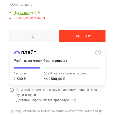
Обычная цена.
об оплате Плайтом
Есть в наличии
: 0
Интернет-магазин
: 3
Остались вопросы?
25
В КОРЗИНУ
8 800 302-02-51
plait.ru
раз в 2
недели
Разбить на части
без переплат
Сегодня
Еще 5 платежей раз в неделю
2 500
₽
по 1500
,00 ₽
Самовывоз возможен сразу после поступления заказа на
пункт выдачи.
Доставка - оформляется при получении;
Цена действительна только на сайте и может отличаться от цен