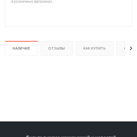
в розничных магазинах
раз в 2 недели
НАЛИЧИЕ
ОТЗЫВЫ
КАК КУПИТЬ
ОПЛАТ