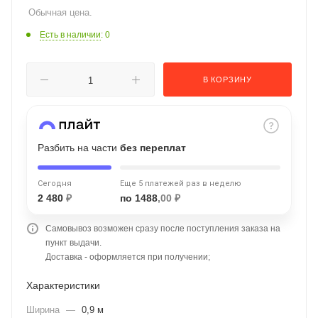
Обычная цена.
об оплате Плайтом
Есть в наличии
: 0
В КОРЗИНУ
Остались вопросы?
25
8 800 302-02-51
plait.ru
раз в 2
недели
Разбить на части
без переплат
Сегодня
Еще 5 платежей раз в неделю
2 480
₽
по 1488
,00 ₽
Самовывоз возможен сразу после поступления заказа на
пункт выдачи.
Доставка - оформляется при получении;
Характеристики
Ширина
—
0,9 м