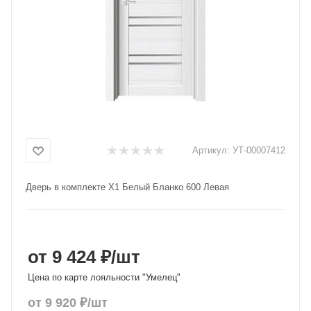
Добавляйте товары
в корзину
Оплачивайте сегодня только
25
% картой любого банка
Получайте товар
Артикул:
УТ-00007412
выбранный способом
Дверь в комплекте X1 Белый Бланко 600 Левая
Оставшиеся
75
% будут
списываться
с вашей карты
по
25
%
каждые 2 недели
от 9 424 ₽
/шт
Цена по карте лояльности "Умелец"
от
9 920
₽
/шт
Подробнее