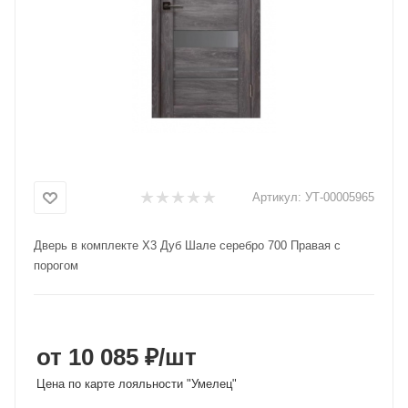
Добавляйте товары
в корзину
Оплачивайте сегодня только
25
% картой любого банка
Получайте товар
Артикул:
УТ-00005965
выбранный способом
Дверь в комплекте X3 Дуб Шале серебро 700 Правая с
порогом
Оставшиеся
75
% будут
списываться
с вашей карты
по
25
%
каждые 2 недели
от 10 085 ₽
/шт
Цена по карте лояльности "Умелец"
Подробнее