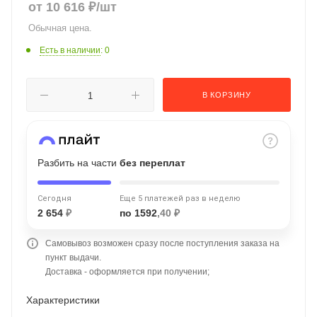
от
10 616
₽
/шт
об оплате Плайтом
Обычная цена.
Есть в наличии
: 0
Остались вопросы?
25
В КОРЗИНУ
8 800 302-02-51
plait.ru
раз в 2
недели
Разбить на части
без переплат
Сегодня
Еще 5 платежей раз в неделю
2 654
₽
по 1592
,40 ₽
Самовывоз возможен сразу после поступления заказа на
пункт выдачи.
Доставка - оформляется при получении;
Характеристики