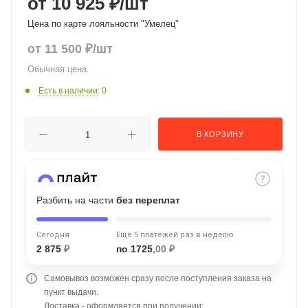
от 10 925 ₽
/шт
об оплате Плайтом
Цена по карте лояльности "Умелец"
от
11 500
₽
/шт
Обычная цена.
Остались вопросы?
25
Есть в наличии
: 0
8 800 302-02-51
plait.ru
раз в 2
В КОРЗИНУ
недели
Разбить на части
без переплат
Сегодня
Еще 5 платежей раз в неделю
2 875
₽
по 1725
,00 ₽
Самовывоз возможен сразу после поступления заказа на
пункт выдачи.
Доставка - оформляется при получении;