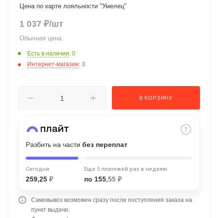
Цена по карте лояльности "Умелец"
об оплате Плайтом
1 037
₽
/шт
Обычная цена.
Есть в наличии
: 0
Остались вопросы?
25
Интернет-магазин
: 3
8 800 302-02-51
plait.ru
раз в 2
недели
В КОРЗИНУ
Разбить на части
без переплат
Сегодня
Еще 5 платежей раз в неделю
259,25
₽
по 155
,55 ₽
Самовывоз возможен сразу после поступления заказа на
пункт выдачи.