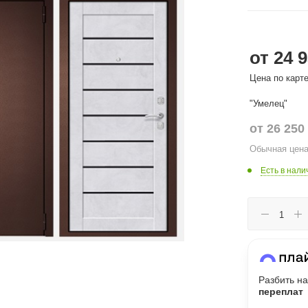
Сегодня
от 24 9
25
%
Цена по карт
"Умелец"
от
26 250
Добавляйте товары
в корзину
Обычная цена
Есть в нали
Оплачивайте сегодня только
25
% картой любого банка
Получайте товар
выбранный способом
Разбить на
переплат