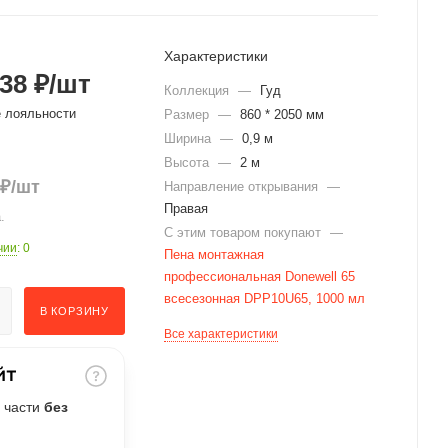
Характеристики
38 ₽
/шт
Коллекция
—
Гуд
е лояльности
Размер
—
860 * 2050 мм
Ширина
—
0,9 м
Высота
—
2 м
₽
/шт
Направление открывания
—
Правая
.
С этим товаром покупают
—
чии
: 0
Пена монтажная
профессиональная Donewell 65
всесезонная DPP10U65, 1000 мл
В КОРЗИНУ
Все характеристики
 части
без