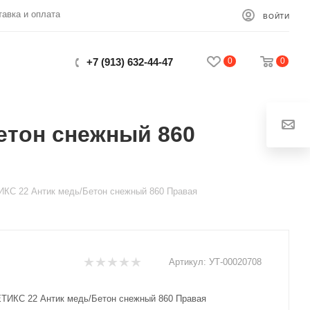
тавка и оплата
ВОЙТИ
0
0
+7 (913) 632-44-47
етон снежный 860
Закрыть
ИКС 22 Антик медь/Бетон снежный 860 Правая
Артикул:
УТ-00020708
ЕТИКС 22 Антик медь/Бетон снежный 860 Правая