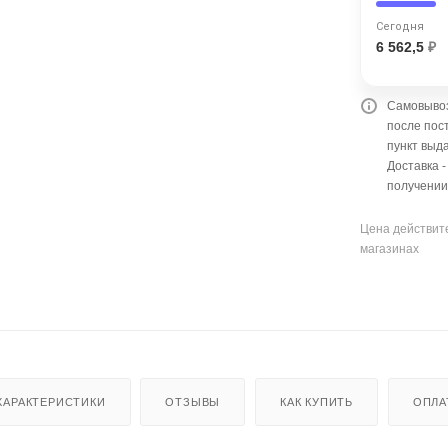
Оставшиеся
75
% будут
списываться
с вашей карты
по
25
%
каждые 2 недели
Сегодня
6 562,5
₽
Самовывоз
после пос
Подробнее
об оплате Плайтом
пункт выда
Доставка 
получении
Цена действите
25
магазинах
раз в 2
Остались вопросы?
недели
8 800 302-02-51
plait.ru
ХАРАКТЕРИСТИКИ
ОТЗЫВЫ
КАК КУПИТЬ
ОПЛА