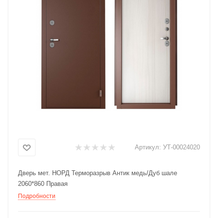
Добавляйте товары
в корзину
Оплачивайте сегодня только
25
% картой любого банка
Получайте товар
выбранный способом
Оставшиеся
75
% будут
Артикул:
УТ-00024020
списываться
с вашей карты
по
25
%
каждые 2 недели
Дверь мет. НОРД Терморазрыв Антик медь/Дуб шале
2060*860 Правая
Подробности
Подробнее