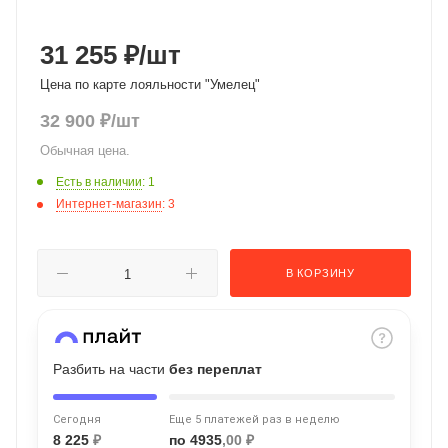
об оплате Плайтом
31 255 ₽
/шт
Цена по карте лояльности "Умелец"
32 900
₽
/шт
Остались вопросы?
25
8 800 302-02-51
Обычная цена.
plait.ru
раз в 2
Есть в наличии
: 1
недели
Интернет-магазин
: 3
В КОРЗИНУ
Разбить на части
без переплат
Сегодня
Еще 5 платежей раз в неделю
8 225
₽
по 4935
,00 ₽