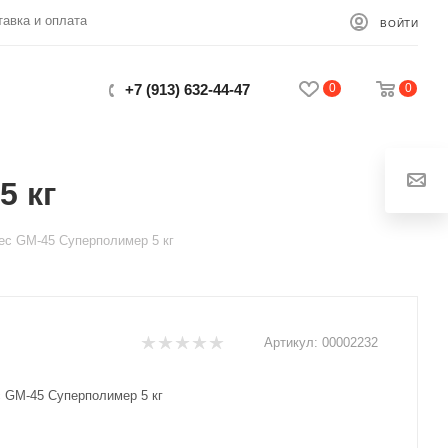
тавка и оплата
ВОЙТИ
0
0
+7 (913) 632-44-47
5 кг
Закрыть
ес GM-45 Суперполимер 5 кг
Артикул:
00002232
 GM-45 Суперполимер 5 кг