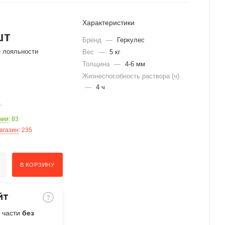
Характеристики
шт
Бренд
—
Геркулес
е лояльности
Вес
—
5 кг
Толщина
—
4-6 мм
Жизнеспособность раствора (ч)
—
4 ч
.
чии
: 83
агазин
: 235
В КОРЗИНУ
 части
без