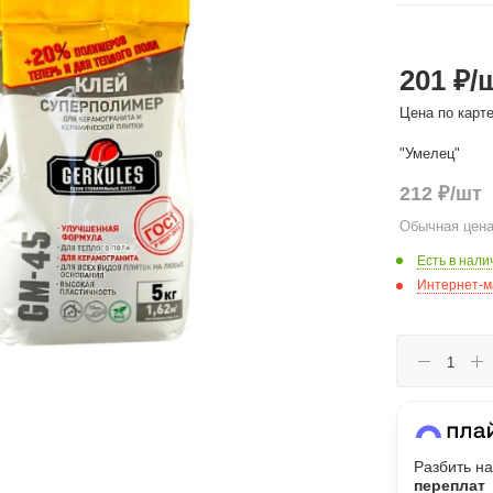
Сегодня
201 ₽
/
25
%
Цена по карт
"Умелец"
212
₽
/шт
Добавляйте товары
в корзину
Обычная цена
Есть в нали
Интернет-м
Оплачивайте сегодня только
25
% картой любого банка
Получайте товар
выбранный способом
Разбить на
переплат