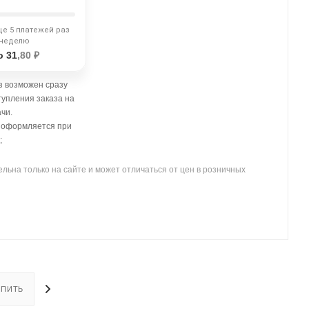
ще 5 платежей раз
 неделю
о 31
,80 ₽
 возможен сразу
тупления заказа на
чи.
- оформляется при
;
льна только на сайте и может отличаться от цен в розничных
УПИТЬ
ОПЛАТА
ДОСТАВКА