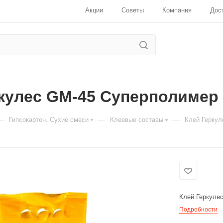
Акции
Советы
Компания
Дос
кулес GM-45 Суперполимер 
—
—
—
Гипсокартон. Сухие смеси
Клеевые составы
Клей Геркул
Для клиентов всех банков
Разбейте
оплату
на части
без
переплат
Клей Геркулес
Подробности
График платежей