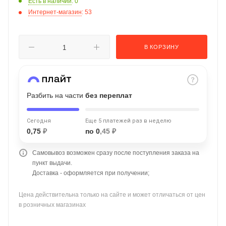
Есть в наличии
: 0
об оплате Плайтом
Интернет-магазин
: 53
В КОРЗИНУ
Остались вопросы?
25
8 800 302-02-51
plait.ru
раз в 2
Разбить на части
без переплат
недели
Сегодня
Еще 5 платежей раз в неделю
0,75
₽
по 0
,45 ₽
Самовывоз возможен сразу после поступления заказа на
пункт выдачи.
Доставка - оформляется при получении;
Цена действительна только на сайте и может отличаться от цен
в розничных магазинах