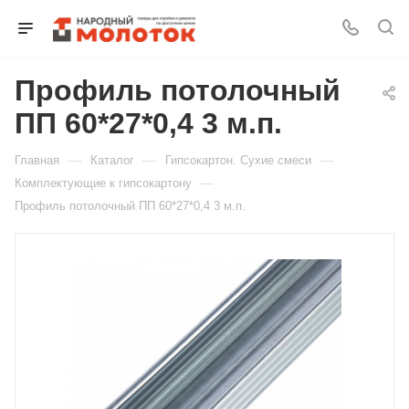
Профиль потолочный
Для клиентов всех банков
ПП 60*27*0,4 3 м.п.
Разбейте
—
—
—
Главная
Каталог
Гипсокартон. Сухие смеси
оплату
на части
—
Комплектующие к гипсокартону
без переплат
Профиль потолочный ПП 60*27*0,4 3 м.п.
График платежей
Сегодня
25
%