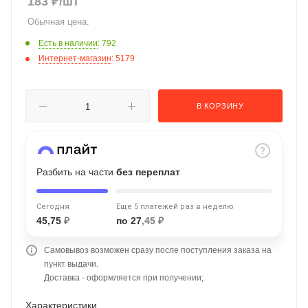
183
₽
/шт
об оплате Плайтом
Обычная цена.
Есть в наличии
: 792
Интернет-магазин
: 5179
Остались вопросы?
25
8 800 302-02-51
В КОРЗИНУ
plait.ru
раз в 2
недели
Разбить на части
без переплат
Сегодня
Еще 5 платежей раз в неделю
45,75
₽
по 27
,45 ₽
Самовывоз возможен сразу после поступления заказа на
пункт выдачи.
Доставка - оформляется при получении;
Характеристики