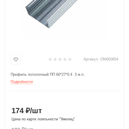
Добавляйте товары
в корзину
Оплачивайте сегодня только
25
% картой любого банка
Артикул:
ОМ000854
Получайте товар
выбранный способом
Профиль потолочный ПП 60*27*0,4 3 м.п.
Подробности
Оставшиеся
75
% будут
списываться
с вашей карты
по
25
%
каждые 2 недели
174 ₽
/шт
Цена по карте лояльности "Умелец"
Подробнее