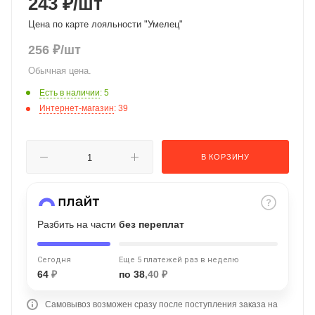
243 ₽
/шт
об оплате Плайтом
Цена по карте лояльности "Умелец"
256
₽
/шт
Обычная цена.
Остались вопросы?
25
Есть в наличии
: 5
8 800 302-02-51
Интернет-магазин
: 39
plait.ru
раз в 2
недели
В КОРЗИНУ
Разбить на части
без переплат
Сегодня
Еще 5 платежей раз в неделю
64
₽
по 38
,40 ₽
Самовывоз возможен сразу после поступления заказа на