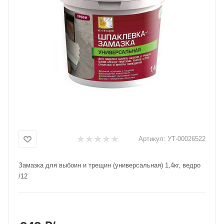
Добавляйте товары
в корзину
Оплачивайте сегодня только
25
% картой любого банка
Получайте товар
выбранный способом
Артикул:
УТ-00026522
Оставшиеся
75
% будут
списываться
с вашей карты
Замазка для выбоин и трещин (универсальная) 1,4кг, ведро
по
25
%
каждые 2 недели
/12
Подробнее