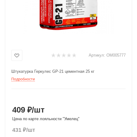
Добавляйте товары
в корзину
Оплачивайте сегодня только
25
% картой любого банка
Артикул:
ОМ005777
Получайте товар
Штукатурка Геркулес GP-21 цементная 25 кг
выбранный способом
Подробности
Оставшиеся
75
% будут
списываться
с вашей карты
по
25
%
каждые 2 недели
409 ₽
/шт
Цена по карте лояльности "Умелец"
431
₽
/шт
Подробнее