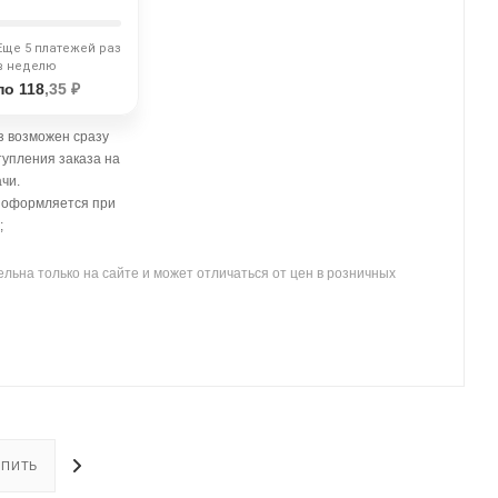
Еще 5 платежей раз
в неделю
по 118
,35 ₽
 возможен сразу
тупления заказа на
чи.
- оформляется при
;
льна только на сайте и может отличаться от цен в розничных
УПИТЬ
ОПЛАТА
ДОСТАВКА