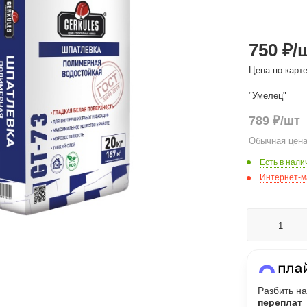
Сегодня
750 ₽
/
25
%
Цена по карт
"Умелец"
789
₽
/шт
Добавляйте товары
в корзину
Обычная цена
Есть в нали
Интернет-м
Оплачивайте сегодня только
25
% картой любого банка
Получайте товар
выбранный способом
Разбить на
переплат