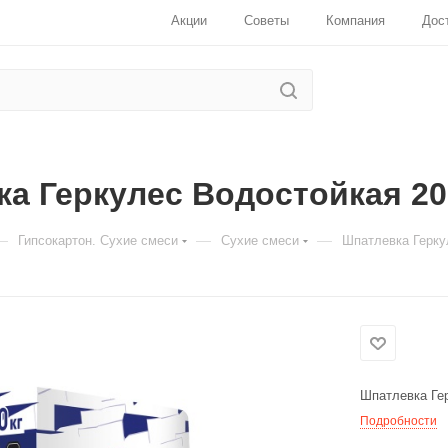
Акции
Советы
Компания
Дос
а Геркулес Водостойкая 20
—
—
—
Гипсокартон. Сухие смеси
Сухие смеси
Шпатлевка Герку
Для клиентов всех банков
Разбейте
оплату
на части
без
переплат
Шпатлевка Гер
Подробности
График платежей