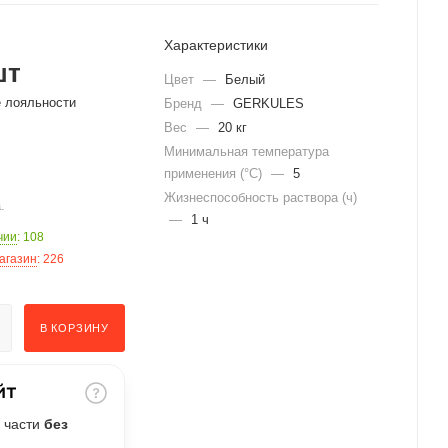
Характеристики
шт
Цвет
—
Белый
е лояльности
Бренд
—
GERKULES
Вес
—
20 кг
Минимальная температура
применения (°C)
—
5
Жизнеспособность раствора (ч)
.
—
1 ч
чии
: 108
агазин
: 226
В КОРЗИНУ
 части
без