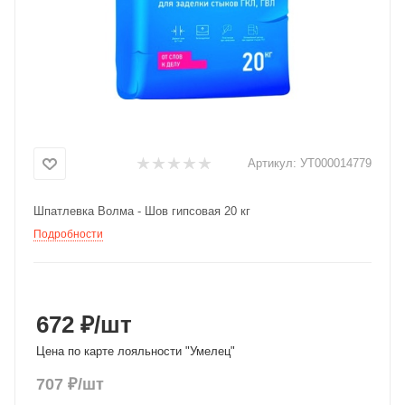
Добавляйте товары
в корзину
Оплачивайте сегодня только
25
% картой любого банка
Артикул:
УТ000014779
Получайте товар
Шпатлевка Волма - Шов гипсовая 20 кг
выбранный способом
Подробности
Оставшиеся
75
% будут
списываться
с вашей карты
по
25
%
каждые 2 недели
672 ₽
/шт
Цена по карте лояльности "Умелец"
707
₽
/шт
Подробнее