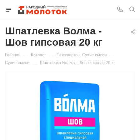
Шпатлевка Волма -
Для клиентов всех банков
Шов гипсовая 20 кг
Разбейте
—
—
—
Главная
Каталог
Гипсокартон. Сухие смеси
оплату
на части
—
Сухие смеси
Шпатлевка Волма - Шов гипсовая 20 кг
без переплат
График платежей
Сегодня
25
%