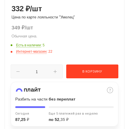
об оплате Плайтом
332 ₽
/шт
Цена по карте лояльности "Умелец"
349
₽
/шт
Остались вопросы?
Обычная цена.
25
8 800 302-02-51
Есть в наличии
: 5
plait.ru
раз в 2
Интернет-магазин
: 22
недели
В КОРЗИНУ
Разбить на части
без переплат
Сегодня
Еще 5 платежей раз в неделю
87,25
₽
по 52
,35 ₽