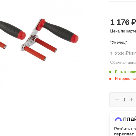
Сегодня
1 176 ₽
25
%
Цена по карт
"Умелец"
1 238
₽
/ш
Добавляйте товары
в корзину
Обычная цена
Есть в нали
Интернет-м
Оплачивайте сегодня только
25
% картой любого банка
Получайте товар
выбранный способом
Разбить на
переплат