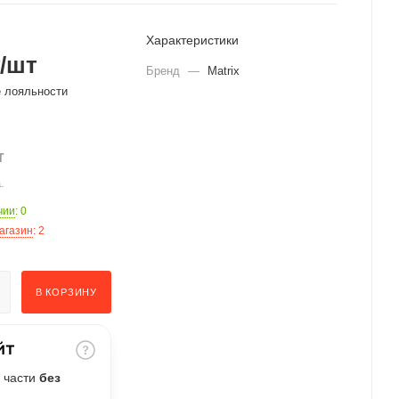
Характеристики
/шт
Бренд
—
Matrix
е лояльности
т
.
чии
: 0
агазин
: 2
В КОРЗИНУ
 части
без