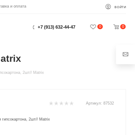
тавка и оплата
ВОЙТИ
0
0
+7 (913) 632-44-47
atrix
Закрыть
сокартона, 2шт// Matrix
Артикул:
87532
 гипсокартона, 2шт// Matrix