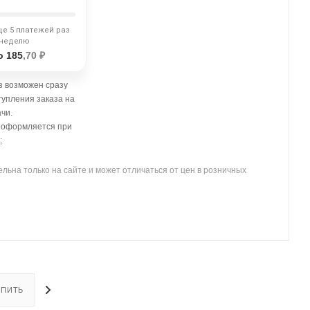
ще 5 платежей раз
 неделю
о 185
,70 ₽
 возможен сразу
тупления заказа на
чи.
- оформляется при
;
льна только на сайте и может отличаться от цен в розничных
УПИТЬ
ОПЛАТА
ДОСТАВКА