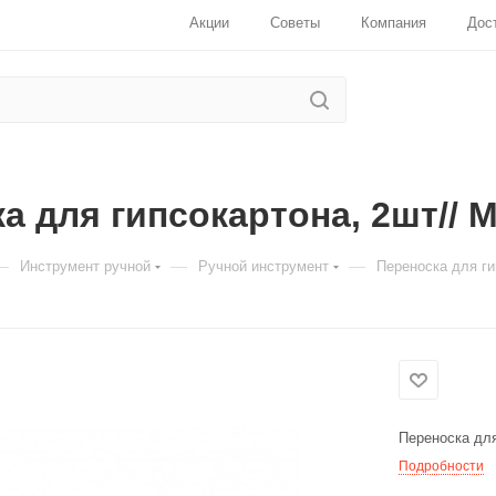
Акции
Советы
Компания
Дос
а для гипсокартона, 2шт// M
—
—
—
Инструмент ручной
Ручной инструмент
Переноска для гип
Для клиентов всех банков
Разбейте
оплату
на части
без
переплат
Переноска для
Подробности
График платежей