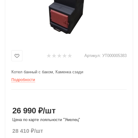
Добавляйте товары
в корзину
Оплачивайте сегодня только
25
% картой любого банка
Артикул:
УТ000005383
Получайте товар
Котел банный с баком, Каменка сзади
выбранный способом
Подробности
Оставшиеся
75
% будут
списываться
с вашей карты
по
25
%
каждые 2 недели
26 990 ₽
/шт
Цена по карте лояльности "Умелец"
28 410
₽
/шт
Подробнее