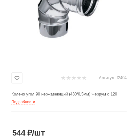
Добавляйте товары
в корзину
Оплачивайте сегодня только
25
% картой любого банка
Получайте товар
выбранный способом
Артикул:
f2404
Оставшиеся
75
% будут
Колено угол 90 нержавеющий (430/0,5мм) Феррум d 120
списываться
с вашей карты
Подробности
по
25
%
каждые 2 недели
544 ₽
/шт
Подробнее