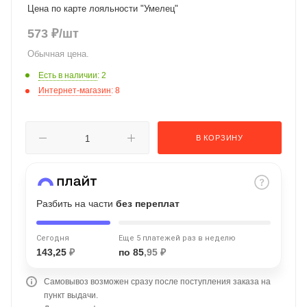
Цена по карте лояльности "Умелец"
об оплате Плайтом
573
₽
/шт
Обычная цена.
Есть в наличии
: 2
Остались вопросы?
25
Интернет-магазин
: 8
8 800 302-02-51
plait.ru
раз в 2
недели
В КОРЗИНУ
Разбить на части
без переплат
Сегодня
Еще 5 платежей раз в неделю
143,25
₽
по 85
,95 ₽
Самовывоз возможен сразу после поступления заказа на
пункт выдачи.