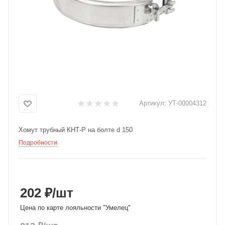
Добавляйте товары
в корзину
Оплачивайте сегодня только
25
% картой любого банка
Артикул:
УТ-00004312
Получайте товар
выбранный способом
Хомут трубный КНТ-Р на болте d 150
Подробности
Оставшиеся
75
% будут
списываться
с вашей карты
по
25
%
каждые 2 недели
202 ₽
/шт
Цена по карте лояльности "Умелец"
Подробнее