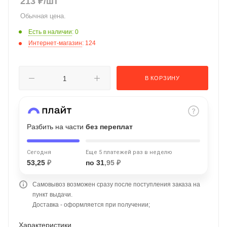
213
₽
/шт
об оплате Плайтом
Обычная цена.
Есть в наличии
: 0
Интернет-магазин
: 124
Остались вопросы?
25
8 800 302-02-51
В КОРЗИНУ
plait.ru
раз в 2
недели
Разбить на части
без переплат
Сегодня
Еще 5 платежей раз в неделю
53,25
₽
по 31
,95 ₽
Самовывоз возможен сразу после поступления заказа на
пункт выдачи.
Доставка - оформляется при получении;
Характеристики