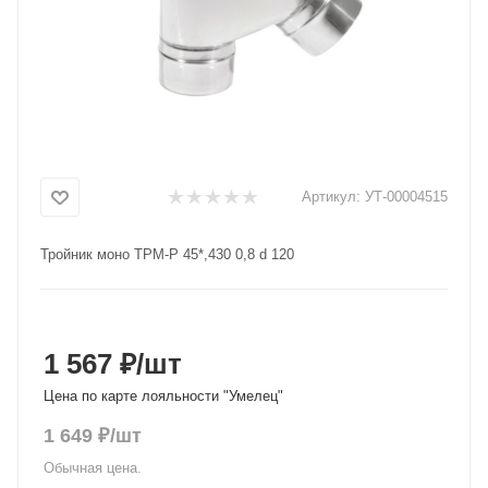
Добавляйте товары
в корзину
Оплачивайте сегодня только
25
% картой любого банка
Артикул:
УТ-00004515
Получайте товар
Тройник моно ТРМ-Р 45*,430 0,8 d 120
выбранный способом
Оставшиеся
75
% будут
списываться
с вашей карты
1 567 ₽
/шт
по
25
%
каждые 2 недели
Цена по карте лояльности "Умелец"
1 649
₽
/шт
Обычная цена.
Подробнее