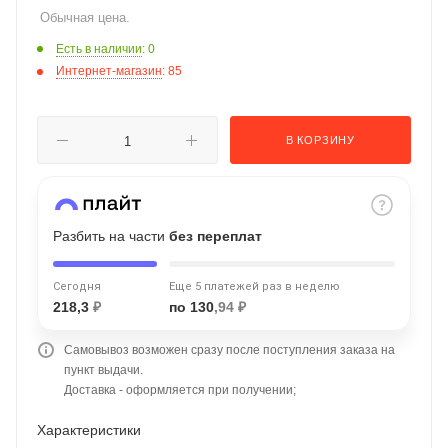
Обычная цена.
об оплате Плайтом
Есть в наличии
: 0
Интернет-магазин
: 85
Остались вопросы?
25
В КОРЗИНУ
8 800 302-02-51
plait.ru
раз в 2
недели
Разбить на части
без переплат
Сегодня
Еще 5 платежей раз в неделю
218,3
₽
по 130
,94 ₽
Самовывоз возможен сразу после поступления заказа на
пункт выдачи.
Доставка - оформляется при получении;
Характеристики