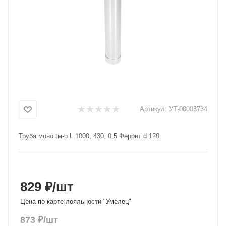
Добавляйте товары
в корзину
Оплачивайте сегодня только
25
% картой любого банка
Получайте товар
Артикул:
УТ-00003734
выбранный способом
Труба моно tм-p L 1000, 430, 0,5 Феррит d 120
Оставшиеся
75
% будут
списываться
с вашей карты
по
25
%
каждые 2 недели
829 ₽
/шт
Цена по карте лояльности "Умелец"
873
₽
/шт
Подробнее