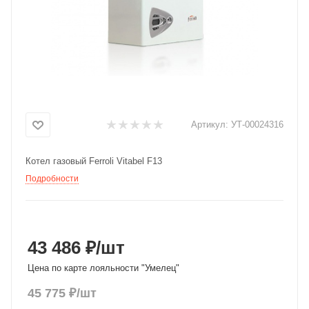
Добавляйте товары
в корзину
Оплачивайте сегодня только
25
% картой любого банка
Артикул:
УТ-00024316
Получайте товар
Котел газовый Ferroli Vitabel F13
выбранный способом
Подробности
Оставшиеся
75
% будут
списываться
с вашей карты
по
25
%
каждые 2 недели
43 486 ₽
/шт
Цена по карте лояльности "Умелец"
45 775
₽
/шт
Подробнее