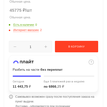
Обычная цена.
об оплате Плайтом
45775
₽
/шт
Обычная цена.
Есть в наличии
: 0
Остались вопросы?
Интернет-магазин
: 2
25
8 800 302-02-51
plait.ru
раз в 2
В КОРЗИНУ
недели
Разбить на части
без переплат
Сегодня
Еще 5 платежей раз в неделю
11 443,75
₽
по 6866
,25 ₽
Самовывоз возможен сразу после поступления заказа на
пункт выдачи.
Доставка - оформляется при получении;