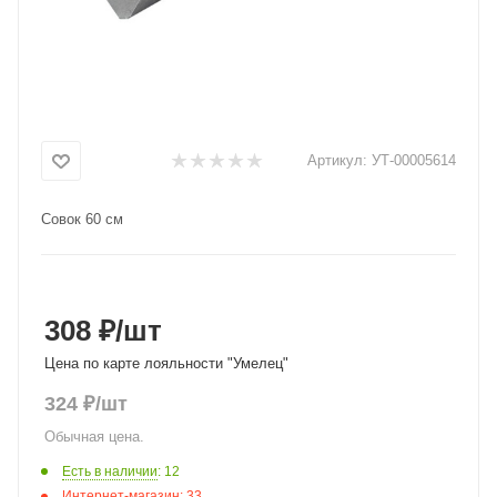
Добавляйте товары
в корзину
Оплачивайте сегодня только
25
% картой любого банка
Артикул:
УТ-00005614
Совок 60 см
Получайте товар
выбранный способом
308 ₽
/шт
Оставшиеся
75
% будут
списываться
с вашей карты
Цена по карте лояльности "Умелец"
по
25
%
каждые 2 недели
324
₽
/шт
Обычная цена.
Есть в наличии
: 12
Подробнее
Интернет-магазин
: 33