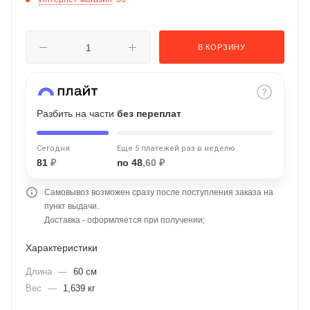
об оплате Плайтом
В КОРЗИНУ
Остались вопросы?
25
8 800 302-02-51
Разбить на части
без переплат
plait.ru
раз в 2
недели
Сегодня
Еще 5 платежей раз в неделю
81
₽
по 48
,60 ₽
Самовывоз возможен сразу после поступления заказа на
пункт выдачи.
Доставка - оформляется при получении;
Характеристики
Длина
—
60 см
Вес
—
1,639 кг