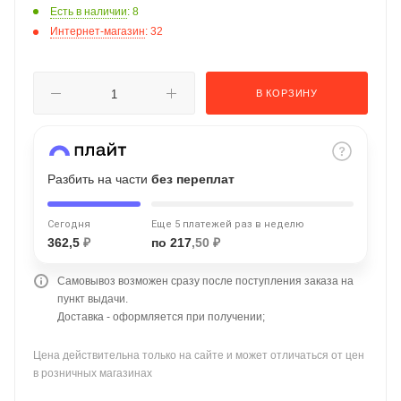
Есть в наличии
: 8
об оплате Плайтом
Интернет-магазин
: 32
В КОРЗИНУ
Остались вопросы?
25
8 800 302-02-51
plait.ru
раз в 2
недели
Разбить на части
без переплат
Сегодня
Еще 5 платежей раз в неделю
362,5
₽
по 217
,50 ₽
Самовывоз возможен сразу после поступления заказа на
пункт выдачи.
Доставка - оформляется при получении;
Цена действительна только на сайте и может отличаться от цен
в розничных магазинах