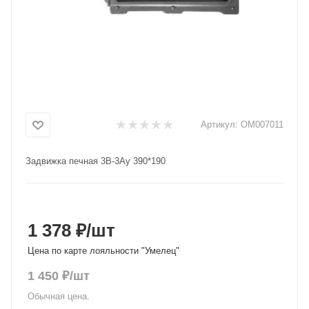
Добавляйте товары
в корзину
Оплачивайте сегодня только
25
% картой любого банка
Артикул:
ОМ007011
Получайте товар
Задвижка печная 3В-3Ау 390*190
выбранный способом
Оставшиеся
75
% будут
списываться
с вашей карты
1 378 ₽
/шт
по
25
%
каждые 2 недели
Цена по карте лояльности "Умелец"
1 450
₽
/шт
Обычная цена.
Подробнее