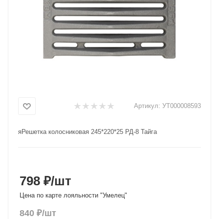
Добавляйте товары
в корзину
Оплачивайте сегодня только
25
% картой любого банка
Получайте товар
Артикул:
УТ000008593
выбранный способом
яРешетка колосниковая 245*220*25 РД-8 Тайга
Оставшиеся
75
% будут
списываться
с вашей карты
по
25
%
каждые 2 недели
798 ₽
/шт
Цена по карте лояльности "Умелец"
840
₽
/шт
Подробнее