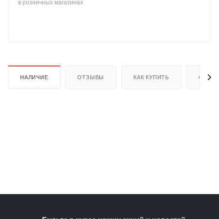
в розничных магазинах
раз в 2 недели
НАЛИЧИЕ
ОТЗЫВЫ
КАК КУПИТЬ
ОПЛАТ