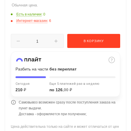
Обычная цена.
об оплате Плайтом
Есть в наличии
: 0
Интернет-магазин
: 6
Остались вопросы?
25
В КОРЗИНУ
8 800 302-02-51
plait.ru
раз в 2
недели
Разбить на части
без переплат
Сегодня
Еще 5 платежей раз в неделю
210
₽
по 126
,00 ₽
Самовывоз возможен сразу после поступления заказа на
пункт выдачи.
Доставка - оформляется при получении;
Цена действительна только на сайте и может отличаться от цен