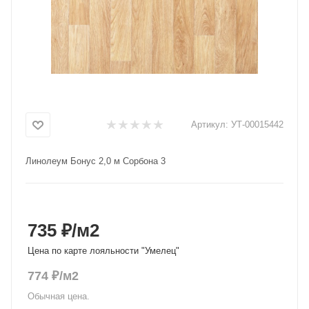
Добавляйте товары
в корзину
Оплачивайте сегодня только
25
% картой любого банка
Артикул:
УТ-00015442
Получайте товар
Линолеум Бонус 2,0 м Сорбона 3
выбранный способом
Оставшиеся
75
% будут
списываться
с вашей карты
735 ₽
/м2
по
25
%
каждые 2 недели
Цена по карте лояльности "Умелец"
774
₽
/м2
Обычная цена.
Подробнее