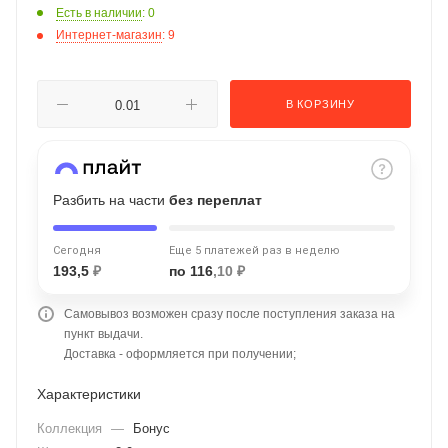
Есть в наличии
: 0
об оплате Плайтом
Интернет-магазин
: 9
В КОРЗИНУ
Остались вопросы?
25
8 800 302-02-51
plait.ru
раз в 2
недели
Разбить на части
без переплат
Сегодня
Еще 5 платежей раз в неделю
193,5
₽
по 116
,10 ₽
Самовывоз возможен сразу после поступления заказа на
пункт выдачи.
Доставка - оформляется при получении;
Характеристики
Коллекция
—
Бонус