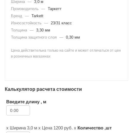
Ширина
—
3,0 м
Производитель
—
Таркетт
Бренд
—
Tarkett
Износостойкость
—
23/31 класс
Толщина
—
3,30 мм
Толщина защитного слоя
—
0,30 мм
раз в 2 недели
Цена действительна только на сайте и может отличаться от цен
в розничных магазинах
Калькулятор расчета стоимости
Введите длину , м
х Ширина
3,0 м
х Цена
1200
руб. х
Количество ,шт