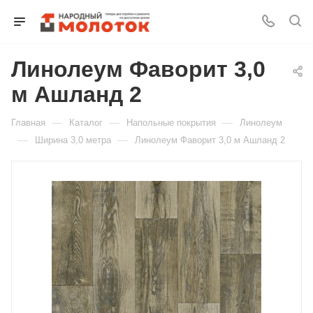
Линолеум Фаворит 3,0
Для клиентов всех банков
м Ашланд 2
Разбейте
—
—
—
Главная
Каталог
Напольные покрытия
Линолеум
оплату
на части
—
—
Ширина 3,0 метра
Линолеум Фаворит 3,0 м Ашланд 2
без переплат
График платежей
Сегодня
25
%