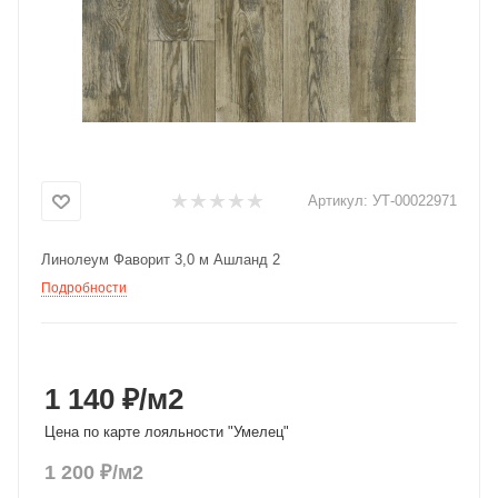
Добавляйте товары
в корзину
Оплачивайте сегодня только
25
% картой любого банка
Артикул:
УТ-00022971
Получайте товар
Линолеум Фаворит 3,0 м Ашланд 2
выбранный способом
Подробности
Оставшиеся
75
% будут
списываться
с вашей карты
по
25
%
каждые 2 недели
1 140 ₽
/м2
Цена по карте лояльности "Умелец"
1 200
₽
/м2
Подробнее