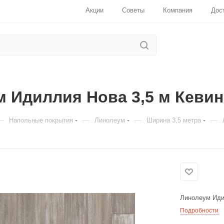
Акции
Советы
Компания
Дос
 Идиллия Нова 3,5 м Кевин
—
—
—
—
Напольные покрытия
Линолеум
Ширина 3,5 метра
Для клиентов всех банков
Разбейте
оплату
на части
без
переплат
Линолеум Иди
Подробности