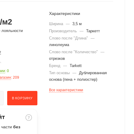
Характеристики
/м2
Ширина
—
3,5 м
е лояльности
Производитель
—
Таркетт
Слово после "Длина"
—
линолеума
2
Слово после "Количество"
—
отрезков
.
Бренд
—
Tarkett
чии
: 0
Тип основы
—
Дублированная
агазин
: 209
основа (пена + полиэстер)
Все характеристики
В КОРЗИНУ
 части
без