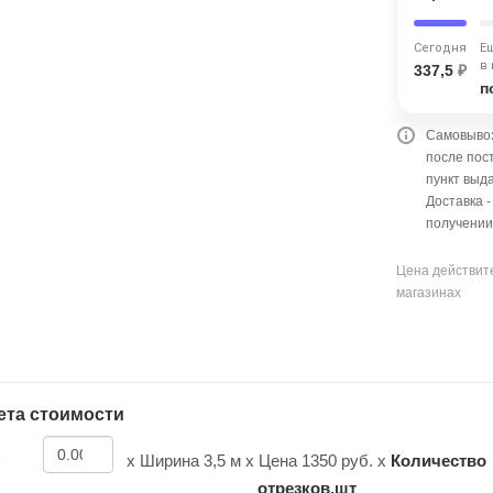
Оставшиеся
75
% будут
списываться
с вашей карты
по
25
%
каждые 2 недели
Сегодня
Е
в
337,5
₽
п
Самовывоз
после пос
Подробнее
об оплате Плайтом
пункт выда
Доставка 
получении
Цена действите
25
магазинах
раз в 2
Остались вопросы?
недели
8 800 302-02-51
plait.ru
ета стоимости
х Ширина
3,5 м
х Цена
1350
руб. х
Количество
отрезков,шт