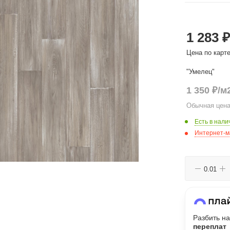
График платежей
1 283 ₽
Сегодня
25
%
Цена по карт
"Умелец"
1 350
₽
/м
Обычная цена
Добавляйте товары
в корзину
Есть в нали
Интернет-м
Оплачивайте сегодня только
25
% картой любого банка
Получайте товар
выбранный способом
Разбить на
переплат