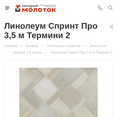
Линолеум Спринт Про
Для клиентов всех банков
3,5 м Термини 2
Разбейте
—
—
—
Главная
Каталог
Напольные покрытия
Линолеум
оплату
на части
—
—
Ширина 3,5 метра
Линолеум Спринт Про 3,5 м Термини 2
без переплат
График платежей
Сегодня
25
%