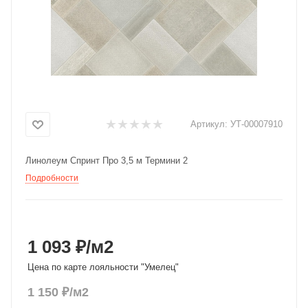
Добавляйте товары
в корзину
Оплачивайте сегодня только
25
% картой любого банка
Артикул:
УТ-00007910
Получайте товар
Линолеум Спринт Про 3,5 м Термини 2
выбранный способом
Подробности
Оставшиеся
75
% будут
списываться
с вашей карты
по
25
%
каждые 2 недели
1 093 ₽
/м2
Цена по карте лояльности "Умелец"
1 150
₽
/м2
Подробнее