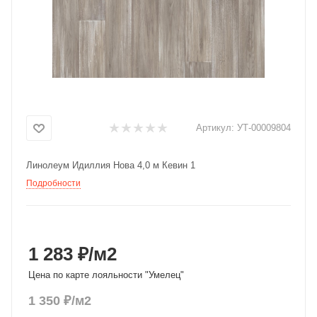
Добавляйте товары
в корзину
Оплачивайте сегодня только
25
% картой любого банка
Артикул:
УТ-00009804
Получайте товар
Линолеум Идиллия Нова 4,0 м Кевин 1
выбранный способом
Подробности
Оставшиеся
75
% будут
списываться
с вашей карты
по
25
%
каждые 2 недели
1 283 ₽
/м2
Цена по карте лояльности "Умелец"
1 350
₽
/м2
Подробнее