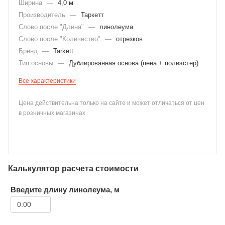
Ширина
—
4,0 м
Производитель
—
Таркетт
Слово после "Длина"
—
линолеума
Слово после "Количество"
—
отрезков
Бренд
—
Tarkett
Тип основы
—
Дублированная основа (пена + полиэстер)
раз в 2 недели
Все характеристики
Цена действительна только на сайте и может отличаться от цен
в розничных магазинах
Калькулятор расчета стоимости
Введите длину линолеума, м