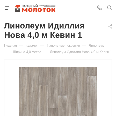
Линолеум Идиллия
Для клиентов всех банков
Нова 4,0 м Кевин 1
Разбейте
—
—
—
Главная
Каталог
Напольные покрытия
Линолеум
оплату
на части
—
—
Ширина 4,0 метра
Линолеум Идиллия Нова 4,0 м Кевин 1
без переплат
График платежей
Сегодня
25
%