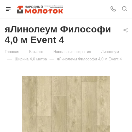
яЛинолеум Философи
Для клиентов всех банков
4,0 м Event 4
Разбейте
—
—
—
Главная
Каталог
Напольные покрытия
Линолеум
оплату
на части
—
—
Ширина 4,0 метра
яЛинолеум Философи 4,0 м Event 4
без переплат
График платежей
Сегодня
25
%