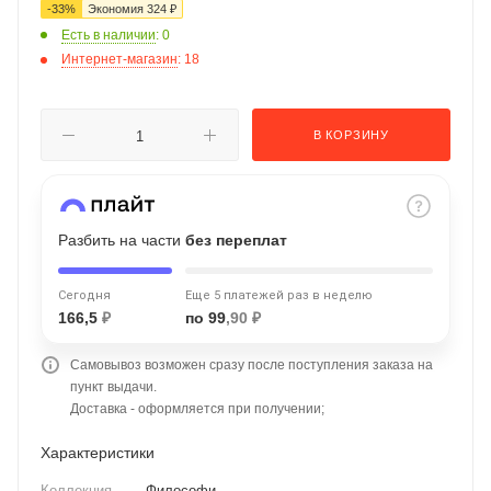
-
33
%
Экономия
324
₽
об оплате Плайтом
Есть в наличии
: 0
Интернет-магазин
: 18
Остались вопросы?
В КОРЗИНУ
25
8 800 302-02-51
plait.ru
раз в 2
недели
Разбить на части
без переплат
Сегодня
Еще 5 платежей раз в неделю
166,5
₽
по 99
,90 ₽
Самовывоз возможен сразу после поступления заказа на
пункт выдачи.
Доставка - оформляется при получении;
Характеристики
Коллекция
—
Философи