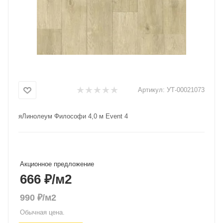
Добавляйте товары
в корзину
Оплачивайте сегодня только
25
% картой любого банка
Артикул:
УТ-00021073
Получайте товар
яЛинолеум Философи 4,0 м Event 4
выбранный способом
Оставшиеся
75
% будут
списываться
с вашей карты
Акционное предложение
по
25
%
каждые 2 недели
666 ₽
/м2
990
₽
/м2
Обычная цена.
Подробнее