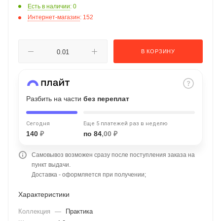
Есть в наличии
: 0
об оплате Плайтом
Интернет-магазин
: 152
В КОРЗИНУ
Остались вопросы?
25
8 800 302-02-51
plait.ru
раз в 2
недели
Разбить на части
без переплат
Сегодня
Еще 5 платежей раз в неделю
140
₽
по 84
,00 ₽
Самовывоз возможен сразу после поступления заказа на
пункт выдачи.
Доставка - оформляется при получении;
Характеристики
Коллекция
—
Практика