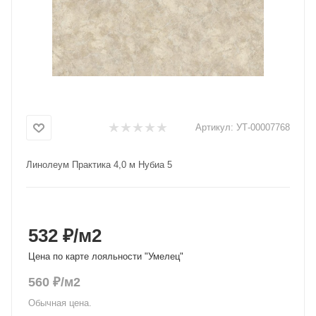
Добавляйте товары
в корзину
Оплачивайте сегодня только
25
% картой любого банка
Артикул:
УТ-00007768
Получайте товар
Линолеум Практика 4,0 м Нубиа 5
выбранный способом
Оставшиеся
75
% будут
списываться
с вашей карты
532 ₽
/м2
по
25
%
каждые 2 недели
Цена по карте лояльности "Умелец"
560
₽
/м2
Обычная цена.
Подробнее