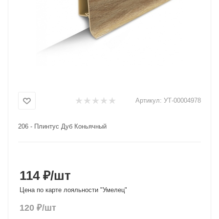
Добавляйте товары
в корзину
Оплачивайте сегодня только
25
% картой любого банка
Артикул:
УТ-00004978
Получайте товар
выбранный способом
206 - Плинтус Дуб Коньячный
Оставшиеся
75
% будут
списываться
с вашей карты
по
25
%
каждые 2 недели
114 ₽
/шт
Цена по карте лояльности "Умелец"
120
₽
/шт
Подробнее