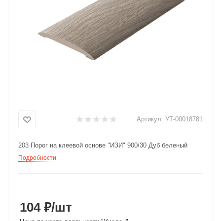
Добавляйте товары
в корзину
Оплачивайте сегодня только
25
% картой любого банка
Получайте товар
выбранный способом
Артикул:
УТ-00018781
203 Порог на клеевой основе "ИЗИ" 900/30 Дуб беленый
Оставшиеся
75
% будут
Подробности
списываться
с вашей карты
по
25
%
каждые 2 недели
104 ₽
/шт
Подробнее