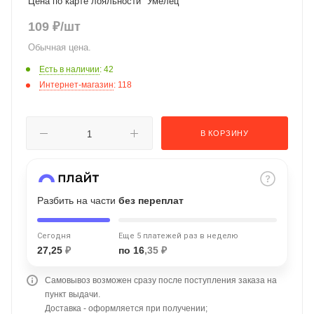
Цена по карте лояльности "Умелец"
об оплате Плайтом
109
₽
/шт
Обычная цена.
Есть в наличии
: 42
Интернет-магазин
: 118
Остались вопросы?
25
8 800 302-02-51
plait.ru
раз в 2
В КОРЗИНУ
недели
Разбить на части
без переплат
Сегодня
Еще 5 платежей раз в неделю
27,25
₽
по 16
,35 ₽
Самовывоз возможен сразу после поступления заказа на
пункт выдачи.
Доставка - оформляется при получении;