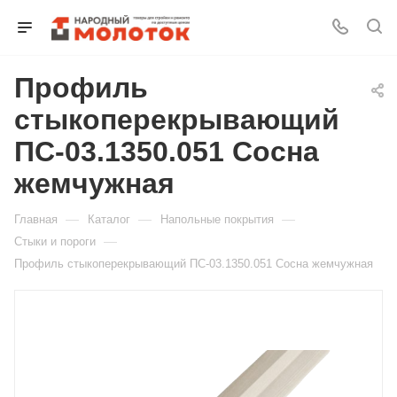
Профиль
Для клиентов всех банков
стыкоперекрывающий
Разбейте
ПС-03.1350.051 Сосна
оплату
на части
жемчужная
без переплат
—
—
—
Главная
Каталог
Напольные покрытия
—
Стыки и пороги
Профиль стыкоперекрывающий ПС-03.1350.051 Сосна жемчужная
График платежей
Сегодня
25
%