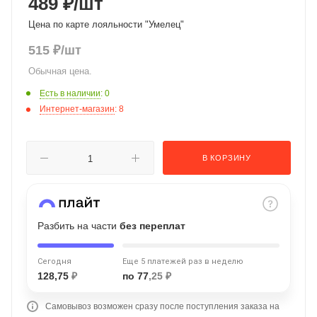
489 ₽
/шт
об оплате Плайтом
Цена по карте лояльности "Умелец"
515
₽
/шт
Обычная цена.
Остались вопросы?
25
Есть в наличии
: 0
8 800 302-02-51
Интернет-магазин
: 8
plait.ru
раз в 2
недели
В КОРЗИНУ
Разбить на части
без переплат
Сегодня
Еще 5 платежей раз в неделю
128,75
₽
по 77
,25 ₽
Самовывоз возможен сразу после поступления заказа на